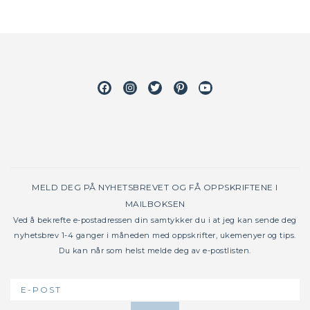
Facebook
Instagram
Twitter
Pinterest
Youtube
MELD DEG PÅ NYHETSBREVET OG FÅ OPPSKRIFTENE I
MAILBOKSEN
Ved å bekrefte e-postadressen din samtykker du i at jeg kan sende deg
nyhetsbrev 1-4 ganger i måneden med oppskrifter, ukemenyer og tips.
Du kan når som helst melde deg av e-postlisten.